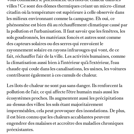
villes ? Ce sont des dômes thermiques créant un micro-climat
citadin où la température est supérieure à celle observée dans
les milieux environnant comme la campagne. Eh oui, ce
phénomène est bien dû au réchauffement climatique causé par
DÉFI SANS
la pollution et l’urbanisation. Il faut savoir que les fenêtres, les
NEWSSSSSS
SUPERMARCHÉ
sols goudronnés, les matériaux foncés et autres sont comme
des capteurs solaires ou des serres qui renvoient le
rayonnement solaire en rayons infrarouges qui vont, de ce
fait, réchauffer l’air de la ville. Les activités humaines, comme
la climatisation aussi bien à l’intérieur qu’à l’extérieur, l’eau
chaude qui coule dans les canalisations, les usines, les voitures
contribuent également à ces cumuls de chaleur.
Les îlots de chaleur ne sont pas sans danger. Ils renforcent la
pollution de l’air, ce qui affecte l’être humain mais aussi les
écosystèmes proches. Ils augmentent aussi les précipitations
au-dessus des villes: les sols étant majoritairement
imperméables, cela peut provoquer des inondations. De plus,
il est bien connu que les chaleurs accablantes peuvent
engendrer des malaises et accroître des maladies chroniques
préexistantes.