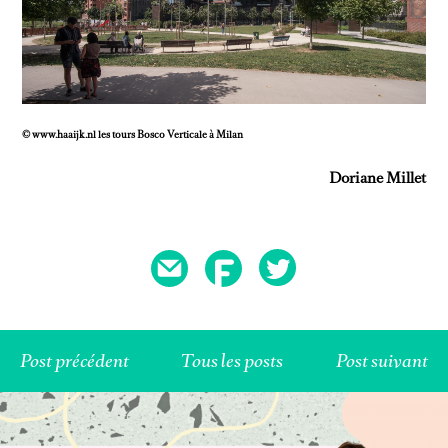
© www.haaijk.nl les tours Bosco Verticale à Milan
DIY & BEAUTY
ECOLOGEEK
Doriane Millet
Post précédent
Tous les posts
Post suivant