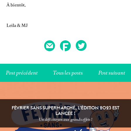
À bientôt,
Leïla & MJ
Post précédent
Tous les posts
Post suivant
DIY & BEAUTY
ECOLOGEEK
FÉVRIER SANS SUPERMARCHÉ, L’ÉDITION 2023 EST
LANCÉE !
Un défi citoyen aux grands effets !