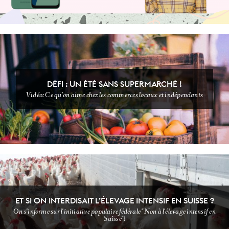
DÉFI : UN ÉTÉ SANS SUPERMARCHÉ !
Vidéo: Ce qu'on aime chez les commerces locaux et indépendants
NON CLASSÉ
VIDEOOOOO
ET SI ON INTERDISAIT L’ÉLEVAGE INTENSIF EN SUISSE ?
On s'informe sur l'initiative populaire fédérale "Non à l'élevage intensif en
Suisse"!