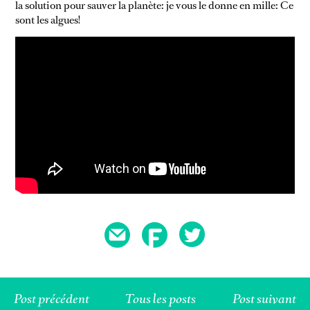
la solution pour sauver la planète: je vous le donne en mille: Ce
DÉFI SANS
sont les algues!
NEWSSSSSS
SUPERMARCHÉ
NON CLASSÉ
VIDEOOOOO
Post précédent
Tous les posts
Post suivant