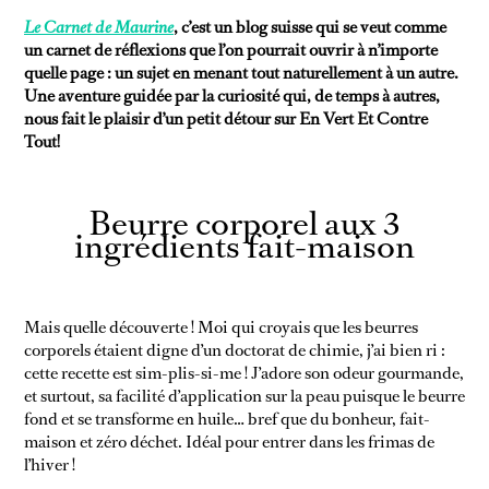
Le Carnet de Maurine
, c’est un blog suisse qui se veut comme
un carnet de réflexions que l’on pourrait ouvrir à n’importe
quelle page : un sujet en menant tout naturellement à un autre.
Une aventure guidée par la curiosité qui, de temps à autres,
nous fait le plaisir d’un petit détour sur En Vert Et Contre
Tout!
Beurre corporel aux 3
ingrédients fait-maison
DÉFI SANS
NEWSSSSSS
SUPERMARCHÉ
Mais quelle découverte ! Moi qui croyais que les beurres
corporels étaient digne d’un doctorat de chimie, j’ai bien ri :
cette recette est sim-plis-si-me ! J’adore son odeur gourmande,
et surtout, sa facilité d’application sur la peau puisque le beurre
fond et se transforme en huile… bref que du bonheur, fait-
maison et zéro déchet. Idéal pour entrer dans les frimas de
l’hiver !