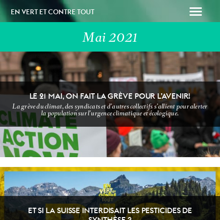
EN VERT ET CONTRE TOUT
Mai 2021
LE 21 MAI, ON FAIT LA GRÈVE POUR L’AVENIR!
La grève du climat, des syndicats et d’autres collectifs s’allient pour alerter
SOUTENEZ-NOUS
PAPAILLE
la population sur l’urgence climatique et écologique.
ET SI LA SUISSE INTERDISAIT LES PESTICIDES DE
SYNTHÈSE ?