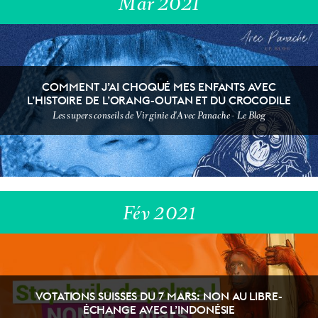
Mar 2021
COMMENT J’AI CHOQUÉ MES ENFANTS AVEC
L’HISTOIRE DE L’ORANG-OUTAN ET DU CROCODILE
DIY & BEAUTY
ECOLOGEEK
Les supers conseils de Virginie d'Avec Panache - Le Blog
Fév 2021
VOTATIONS SUISSES DU 7 MARS: NON AU LIBRE-
T'AS VU ÇA ?
FOOOOOOD
ÉCHANGE AVEC L’INDONÉSIE