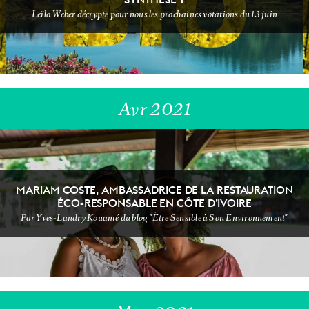
DÉFI SANS
NEWSSSSSS
Leïla Weber décrypte pour nous les prochaines votations du 13 juin
SUPERMARCHÉ
Avr 2021
NON CLASSÉ
MARIAM COSTE, AMBASSADRICE DE LA RESTAURATION
ÉCO-RESPONSABLE EN CÔTE D’IVOIRE
VIDEOOOOO
Par Yves-Landry Kouamé du blog "Être Sensible à Son Environnement"