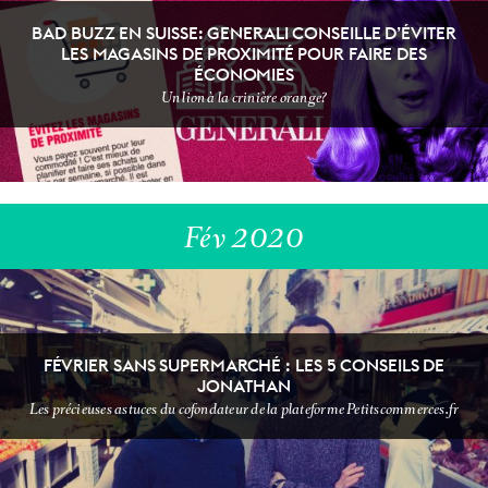
DÉFI SANS
NEWSSSSSS
SUPERMARCHÉ
BAD BUZZ EN SUISSE: GENERALI CONSEILLE D’ÉVITER
LES MAGASINS DE PROXIMITÉ POUR FAIRE DES
ÉCONOMIES
Un lion à la crinière orange?
Fév 2020
NON CLASSÉ
VIDEOOOOO
FÉVRIER SANS SUPERMARCHÉ : LES 5 CONSEILS DE
JONATHAN
Les précieuses astuces du cofondateur de la plateforme Petitscommerces.fr