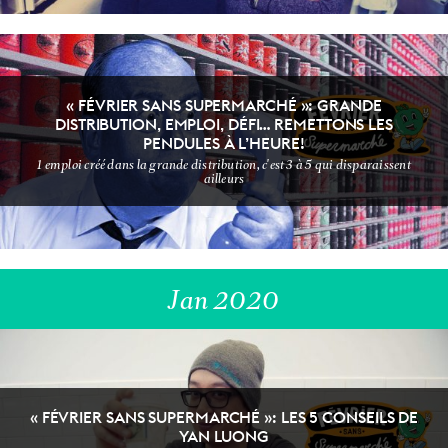
« FÉVRIER SANS SUPERMARCHÉ »: GRANDE
DISTRIBUTION, EMPLOI, DÉFI… REMETTONS LES
PENDULES À L’HEURE!
DIY & BEAUTY
ECOLOGEEK
1 emploi créé dans la grande distribution, c'est 3 à 5 qui disparaissent
ailleurs
Jan 2020
« FÉVRIER SANS SUPERMARCHÉ »: LES 5 CONSEILS DE
T'AS VU ÇA ?
FOOOOOOD
YAN LUONG