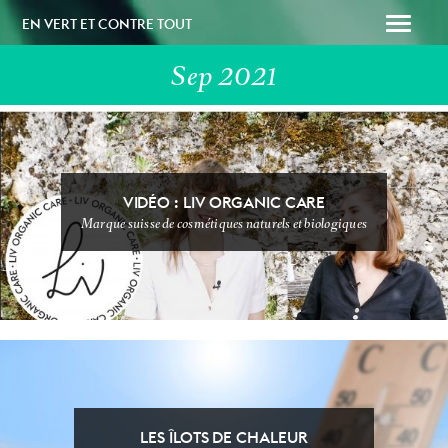
EN VERT ET CONTRE TOUT
Sep 2021
VIDÉO : LIV ORGANIC CARE
Marque suisse de cosmétiques naturels et biologiques
SOUTENEZ-NOUS
PAPAILLE
LES ÎLOTS DE CHALEUR
DÉFI SANS