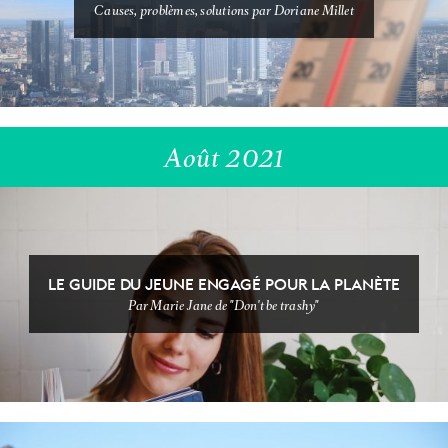
Causes, problèmes, solutions par Doriane Millet
NEWSSSSSS
SUPERMARCHÉ
Août 2021
NON CLASSÉ
LE GUIDE DU JEUNE ENGAGÉ POUR LA PLANÈTE
VIDEOOOOO
Par Marie Jane de "Don't be trashy"